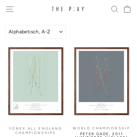
Direkt
SEITENNAVIGATION
SUCHE
E
zum
Inhalt
SORTIEREN
WORLD CHAMPIONSHIP
YONEX ALL ENGLAND
CHAMPIONSHIPS
PETER GADE, 2011