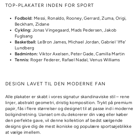
TOP-PLAKATER INDEN FOR SPORT
Fodbold:
Messi, Ronaldo, Rooney, Gerrard, Zuma, Origi,
Beckham, Zidane
Cykling:
Jonas Vingegaard, Mads Pedersen, Jakob
Fuglsang
Basketball:
LeBron James, Michael Jordan, Gabriel 'Iffe'
Lundberg
Badminton:
Viktor Axelsen, Peter Gade, Camilla Martin
Tennis:
Roger Federer, Rafael Nadal, Venus Williams
DESIGN LAVET TIL DEN MODERNE FAN
Alle plakater er skabt i vores signatur skandinaviske stil – rene
linjer, abstrakt geometri, dristig komposition. Trykt på premium
papir, fås i flere størrelser og designet til at passe ind i moderne
boligindretning. Uanset om du dekorerer din væg eller køber
den perfekte gave, vil denne kollektion af bedst sælgende
designs give dig de mest ikoniske og populære sportsøjeblikke
at vælge imellem.