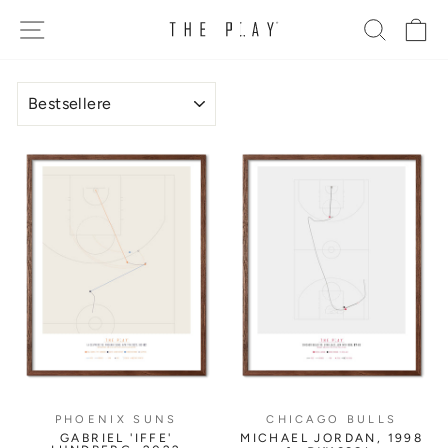
Gå
SITE NAVIGATION
SØG
K
til
indhold
SORTERE
PHOENIX SUNS
CHICAGO BULLS
GABRIEL 'IFFE'
MICHAEL JORDAN, 1998