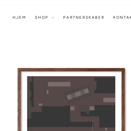
Gå
til
indhold
HJEM
SHOP
PARTNERSKABER
KONTA