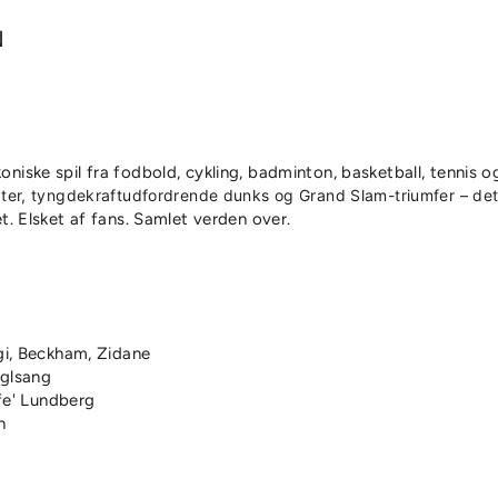
N
iske spil fra fodbold, cykling, badminton, basketball, tennis og 
gter, tyngdekraftudfordrende dunks og Grand Slam-triumfer – dette
t. Elsket af fans. Samlet verden over.
gi, Beckham, Zidane
glsang
fe' Lundberg
n