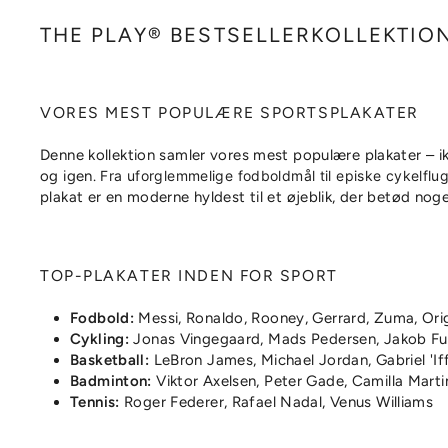
THE PLAY® BESTSELLERKOLLEKTIO
VORES MEST POPULÆRE SPORTSPLAKATER
Denne kollektion samler vores mest populære plakater – ikon
og igen.
Fra uforglemmelige fodboldmål til episke cykelflu
plakat er en moderne hyldest til et øjeblik, der betød noge
TOP-PLAKATER INDEN FOR SPORT
Fodbold:
Messi, Ronaldo, Rooney, Gerrard, Zuma, Ori
Cykling:
Jonas Vingegaard, Mads Pedersen, Jakob Fu
Basketball:
LeBron James, Michael Jordan, Gabriel 'If
Badminton:
Viktor Axelsen, Peter Gade, Camilla Marti
Tennis:
Roger Federer, Rafael Nadal, Venus Williams