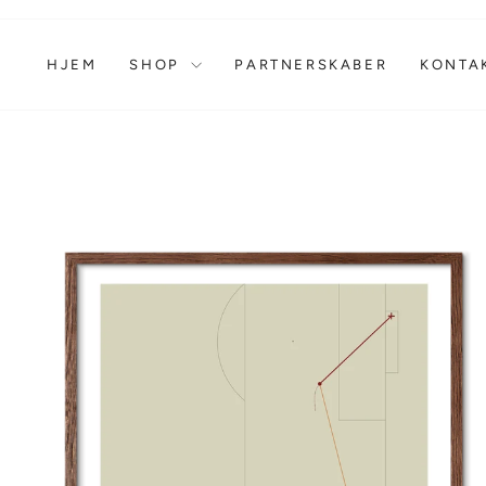
Gå
til
indhold
HJEM
SHOP
PARTNERSKABER
KONTA