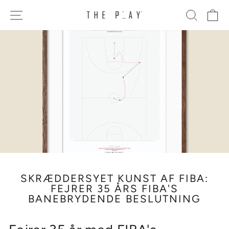
Gå
SITE NAVIGATION
SØG
K
til
indhold
SKRÆDDERSYET KUNST AF FIBA:
FEJRER 35 ÅRS FIBA'S
BANEBRYDENDE BESLUTNING