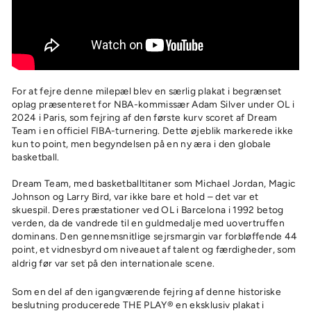
For at fejre denne milepæl blev en særlig plakat i begrænset
oplag præsenteret for NBA-kommissær Adam Silver under OL i
2024 i Paris, som fejring af den første kurv scoret af Dream
Team i en officiel FIBA-turnering. Dette øjeblik markerede ikke
kun to point, men begyndelsen på en ny æra i den globale
basketball.⁠
Dream Team, med basketballtitaner som Michael Jordan, Magic
Johnson og Larry Bird, var ikke bare et hold – det var et
skuespil. Deres præstationer ved OL i Barcelona i 1992 betog
verden, da de vandrede til en guldmedalje med uovertruffen
dominans. Den gennemsnitlige sejrsmargin var forbløffende 44
point, et vidnesbyrd om niveauet af talent og færdigheder, som
aldrig før var set på den internationale scene.⁠
Som en del af den igangværende fejring af denne historiske
beslutning producerede THE PLAY® en eksklusiv plakat i