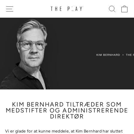
Gå
SITE NAVIGATION
SØG
K
til
indhold
KIM BERNHARD TILTRÆDER SOM
MEDSTIFTER OG ADMINISTRERENDE
DIREKTØR
Vi er glade for at kunne meddele, at Kim Bernhard har sluttet