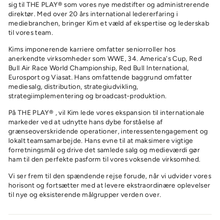
sig til THE PLAY® som vores nye medstifter og administrerende
direktør. Med over 20 års international ledererfaring i
mediebranchen, bringer Kim et væld af ekspertise og lederskab
til vores team.
Kims imponerende karriere omfatter seniorroller hos
anerkendte virksomheder som WWE, 34. America's Cup, Red
Bull Air Race World Championship, Red Bull International,
Eurosport og Viasat. Hans omfattende baggrund omfatter
mediesalg, distribution, strategiudvikling,
strategiimplementering og broadcast-produktion.
På
THE PLAY®
, vil Kim lede vores ekspansion til internationale
markeder ved at udnytte hans dybe forståelse af
grænseoverskridende operationer, interessentengagement og
lokalt teamsamarbejde. Hans evne til at maksimere vigtige
forretningsmål og drive det samlede salg og medieværdi gør
ham til den perfekte pasform til vores voksende virksomhed.
Vi ser frem til den spændende rejse forude, når vi udvider vores
horisont og fortsætter med at levere ekstraordinære oplevelser
til nye og eksisterende målgrupper verden over.